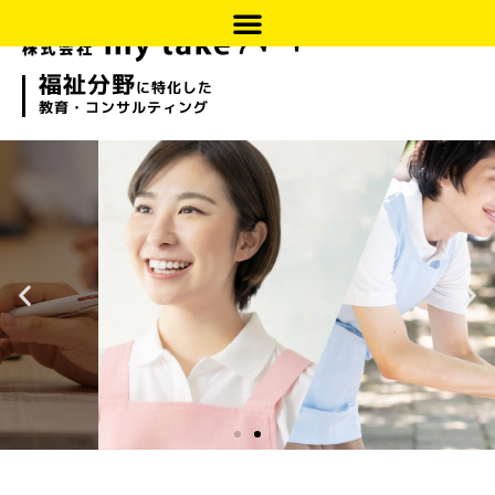
内
容
を
福祉分野
ス
に特化した
教育・コンサルティング
キ
ッ
プ