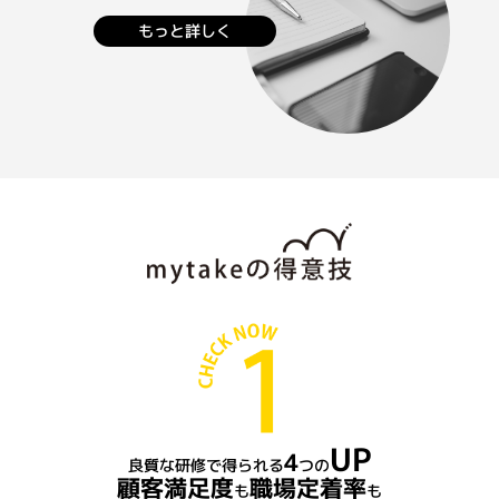
もっと詳しく
UP
4
良質な研修で得られる
つの
顧客満足度
職場定着率
も
も